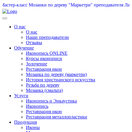
астер-класс Мозаики по дереву "Маркетри" преподавателя Лит
О нас
О нас
Наши преподаватели
Отзывы
Обучение
Иконопись ONLINE
Курсы иконописи
Золочение
Реставрация икон
Мозаика по дереву (маркетри)
История христианского искусства
Резьба по дереву
Мозаика (смальта)
Услуги
Иконопись и Энкаустика
Иконопись
Реставрация икон
Реставрация металлопластики
Продукция
Иконы